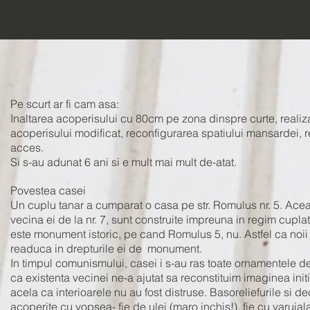
Pe scurt ar fi cam asa:
Inaltarea acoperisului cu 80cm pe zona dinspre curte, realiz
acoperisului modificat, reconfigurarea spatiului mansardei, re
acces.
Si s-au adunat 6 ani si e mult mai mult de-atat.
Povestea casei
Un cuplu tanar a cumparat o casa pe str. Romulus nr. 5. Ac
vecina ei de la nr. 7, sunt construite impreuna in regim cuplat,
este monument istoric, pe cand Romulus 5, nu. Astfel ca noii 
readuca in drepturile ei de monument.
In timpul comunismului, casei i s-au ras toate ornamentele de
ca existenta vecinei ne-a ajutat sa reconstituim imaginea initia
acela ca interioarele nu au fost distruse. Basoreliefurile si de
acoperite cu vopsea- fie de ulei (maro inchis!), fie cu varuial