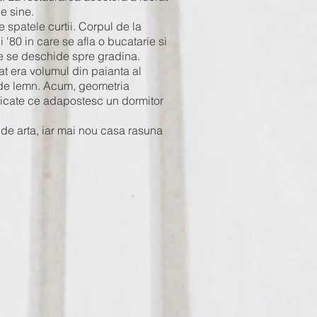
pe sine.
e spatele curtii. Corpul de la
i '80 in care se afla o bucatarie si
ce se deschide spre gradina.
at era volumul din paianta al
e de lemn. Acum, geometria
elicate ce adapostesc un dormitor
 de arta, iar mai nou casa rasuna