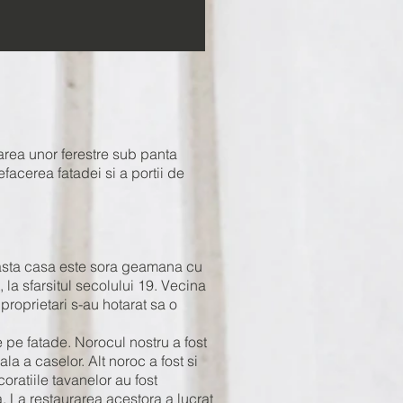
area unor ferestre sub panta
facerea fatadei si a portii de
easta casa este sora geamana cu
 la sfarsitul secolului 19. Vecina
proprietari s-au hotarat sa o
 pe fatade. Norocul nostru a fost
la a caselor. Alt noroc a fost si
coratiile tavanelor au fost
a. La restaurarea acestora a lucrat