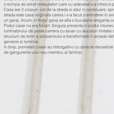
o echipa de artisti restauratori care cu adevarat s-a intrecut 
Casa are 2 corpuri- cel de la strada si altul in continuare, spr
strada este casa originala careia i s-a facut o extindere in ani
un garaj. Acum, in fostul garaj se afla o bucatarie eleganta 
Podul casei nu era folosit. Singura prezenta in podul intunec
luminatorului de peste camera cu tavan cu stucaturi imitati
structurii de lemn a acoperisului e transformata in arcade d
generos si luminos.
In timp, prorietarii casei au imbogatit-o cu obiecte deosebite
de gangurelile unui nou membru al familiei.